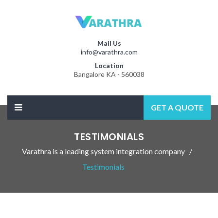
Mail Us
info@varathra.com
Location
Bangalore KA - 560038
GET A QUOTE
TESTIMONIALS
Varathra is a leading system integration company
Testimonials