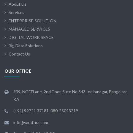
About Us
Services
ENTERPRISE SOLUTION
MANAGED SERVICES
DIGITAL WORK SPACE
Big Data Solutions
Contact Us
OUR OFFICE
#39, NGEFLane, 2nd Floor, Sute No.843 Indiranagar, Bangalore
KA
(+91) 99721 37181, 080-25043219
info@varathra.com